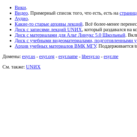
Вики
.
Видео
. Примерный список того, что есть, есть на
страниц
Аудио
.
Какие-то старые архивы лекций
. Всё более-менее перене
Диск с записями лекций UNИX
, который раздавался на 
Диск с материалами для Альт Линукс 5.0 Школьный
. Вк
Диск с учебными видеоматериалами, подготовленными у
Архив учебных материалов ВМК МГУ
. Поддерживается t
Домены:
esyr.us
-
esyr.org
-
esyr.name
-
libesyr.so
-
esyr.me
См. также:
UNИX