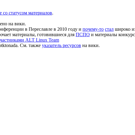
е со статусом материалов
.
сено на вики.
конференции в Переславле в 2010 году и
почему-то
стал
широко из
лючает материалы, готовившиеся для
ПСПО
и материалы конкурс
частниками ALT Linux Team
otktonada. См. также
указатель ресурсов
на вики.