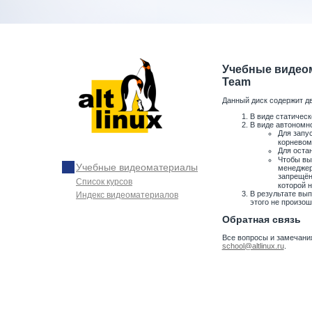
Учебные видеом
Team
Данный диск содержит д
В виде статичес
В виде автономн
Для запу
корневом 
Для оста
Чтобы вы
Учебные видеоматериалы
менеджер
запрещён
Список курсов
которой 
В результате вып
Индекс видеоматериалов
этого не произош
Обратная связь
Все вопросы и замечани
school@altlinux.ru
.