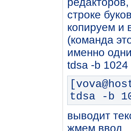
редакторов,
строке буко
копируем и 
(команда это
именно одни
tdsa -b 1024
[vova@hos
tdsa -b 1
выводит тек
жмем ввод