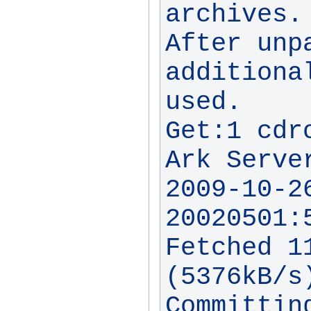
archives.

After unp
additiona
used.

Get:1 cdr
Ark Serve
2009-10-2
20020501:
Fetched 11
(5376kB/s)
Committin