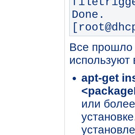
filetrigge
Done.

[root@dhc
Все прошло
используют 
apt-get i
<packag
или более
установке
установле