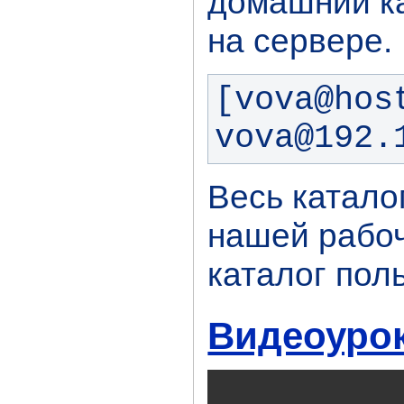
домашний ка
на сервере.
[vova@hos
vova@192.
Весь катало
нашей рабо
каталог пол
Видеоурок