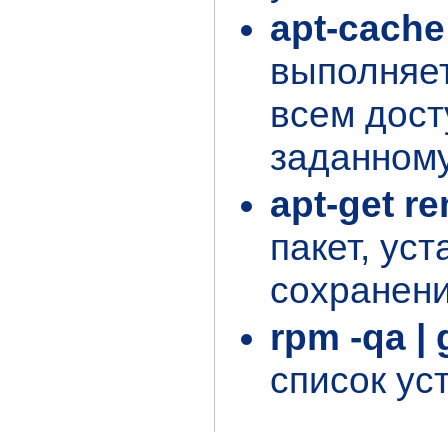
apt-cach
выполняет
всем дост
заданному
apt-get r
пакет, ус
сохранен
rpm -qa |
список ус