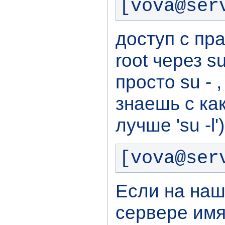
[vova@ser
доступ с пр
root через s
просто su - ,
знаешь с ка
лучше 'su -l'
[vova@ser
Если на наш
сервере имя