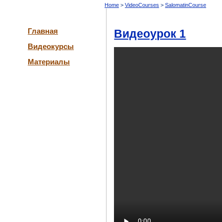
Home
VideoCourses
SalomatinCourse
Главная
Видеоурок 1
Видеокурсы
Материалы