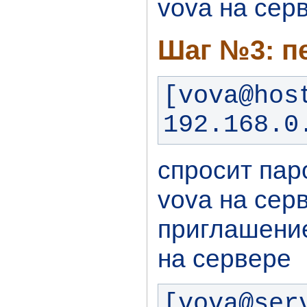
vova на сер
Шаг №3: п
[vova@host
192.168.0
спросит пар
vova на сер
приглашение
на сервере
[vova@ser