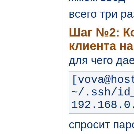
всего три ра
Шаг №2: К
клиента на
для чего да
[vova@host
~/.ssh/id_
192.168.0
спросит пар