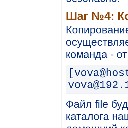
Шаг №4: К
Копирование
осуществляе
команда - от
[vova@hos
vova@192.
Файл file бу
каталога на