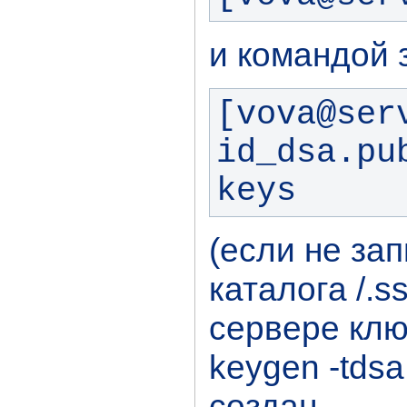
и командой 
[vova@serv
id_dsa.pu
keys
(если не зап
каталога /.s
сервере клю
keygen -tdsa
создан.