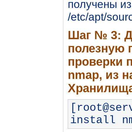
получены из
/etc/apt/sourc
Шаг № 3: Д
полезную 
проверки 
nmap, из н
Хранилищ
[root@ser
install n