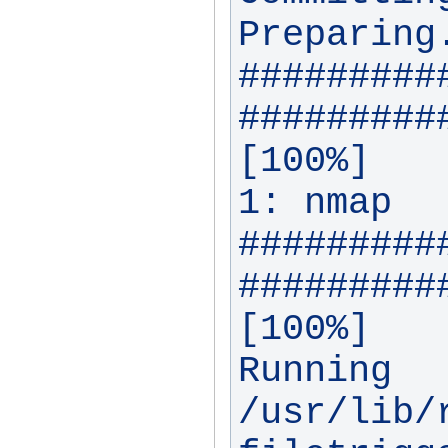
Preparing.
#########
#########
[100%]

1: nmap      
#########
#########
[100%]

Running 
/usr/lib/