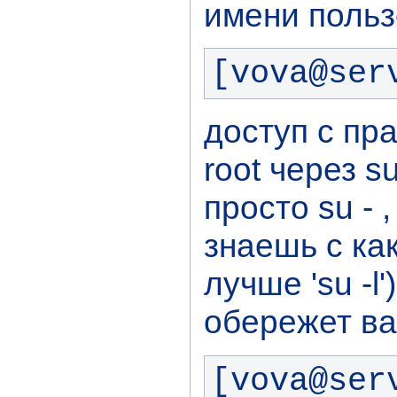
имени польз
[vova@ser
доступ с пр
root через s
просто su - ,
знаешь с ка
лучше 'su -l'
обережет ва
[vova@ser