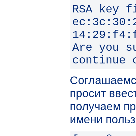
RSA key fi
ec:3c:30:
14:29:f4:f
Are you s
continue 
Соглашаемся
просит ввес
получаем пр
имени польз