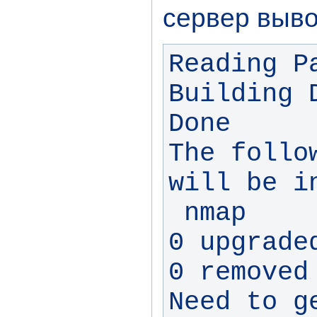
сервер выв
Reading P
Building 
Done

The follo
will be in
 nmap

0 upgrade
0 removed
Need to g