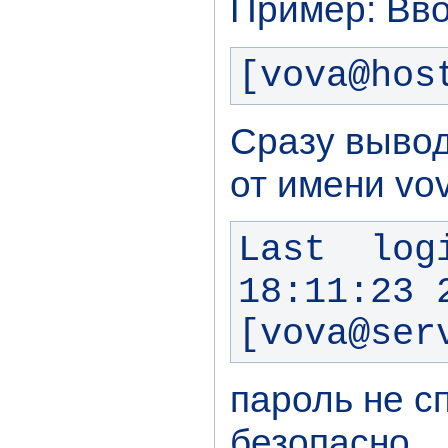
Пример: Вв
[vova@hos
Сразу вывод
от имени vo
Last  log
18:11:23 
[vova@ser
пароль не с
безопасно.