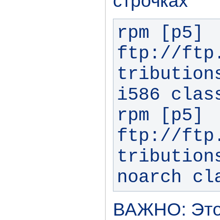
строчках
rpm [p5] 
ftp://ftp
tribution
i586 class
rpm [p5] 
ftp://ftp
tribution
noarch cl
ВАЖНО: Это 