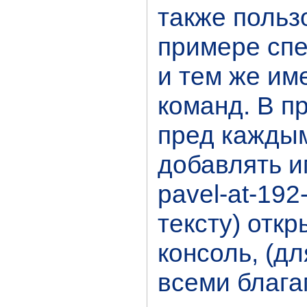
также польз
примере спе
и тем же им
команд. В п
пред каждым
добавлять и
pavel-at-192
тексту)
откр
консоль, (д
всеми блага