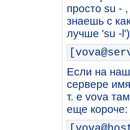
просто su - ,
знаешь с ка
лучше 'su -l'
[vova@ser
Если на наш
сервере имя
т. е vova та
еще короче:
[vova@host