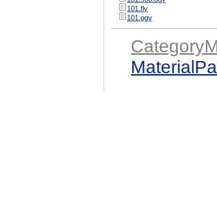
101.flv
101.ogv
CategoryMa
MaterialP