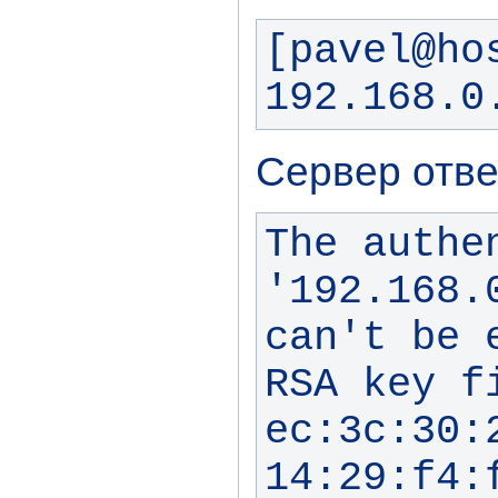
[pavel@ho
192.168.0
Сервер отве
The authe
'192.168.
can't be 
RSA key fi
ec:3c:30:
14:29:f4:f