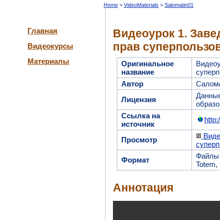
Home
VideoMaterials
Salomatin01
Главная
Видеоурок 1. Заве
прав суперпользо
Видеокурсы
Материалы
Оригинальное
Видеоу
название
суперп
Автор
Салома
Данные
Лицензия
образо
Ссылка на
http
источник
Видео
Просмотр
суперп
Файл
Формат
Totem, 
Аннотация