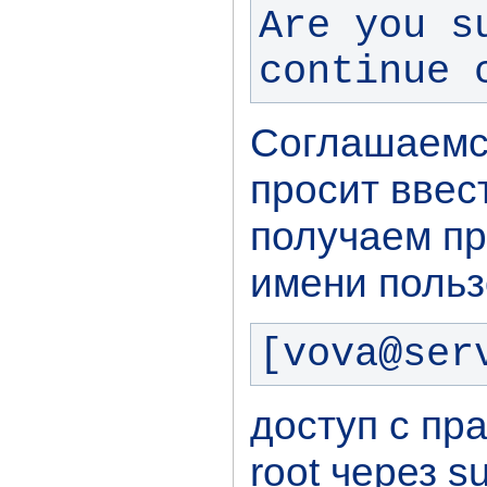
Are you s
continue 
Соглашаемся
просит ввес
получаем пр
имени польз
[vova@ser
доступ с пр
root через s