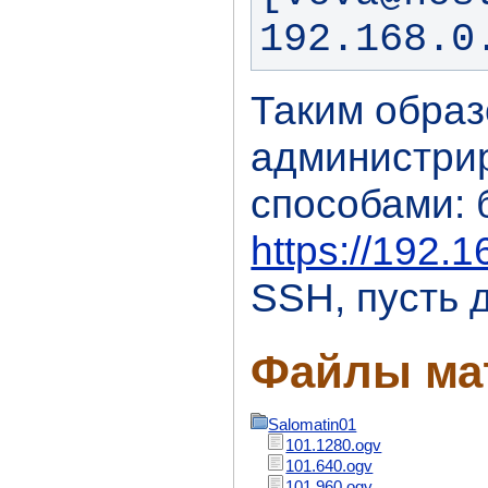
192.168.0
Таким образ
администри
способами:
https://192.
SSH, пусть 
Файлы ма
Salomatin01
101.1280.ogv
101.640.ogv
101.960.ogv