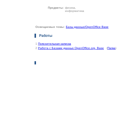
Предметы:
физика,
информатика
Освещаемые темы:
Базы данных/OpenOffice Base
Работы
1
Пояснительная записка
2
Работа с Базами данных OpenOffice.org. Base
(
Папка
)