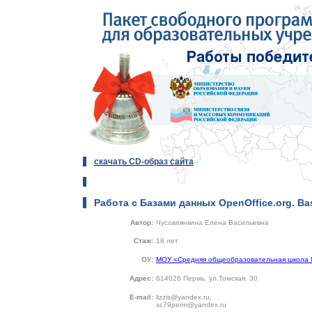
скачать CD-образ сайта
Работа с Базами данных OpenOffice.org. Ba
Автор:
Чусовлянкина Елена Васильевна
Стаж:
18 лет
ОУ:
МОУ «Средняя общеобразовательная школа 
Адрес:
614026 Пермь, ул.Томская, 30
E-mail:
lizzis@yandex.ru,
sc79perm@yandex.ru