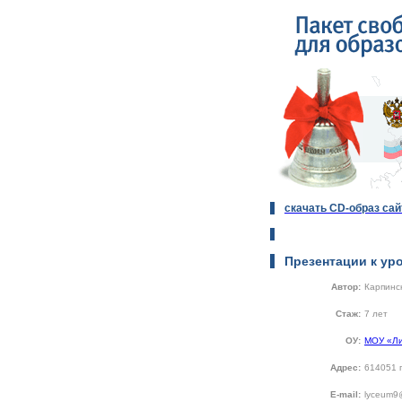
скачать CD-образ сай
Презентации к ур
Автор:
Карпинс
Стаж:
7 лет
ОУ:
МОУ «Ли
Адрес:
614051 г
E-mail:
lyceum9@