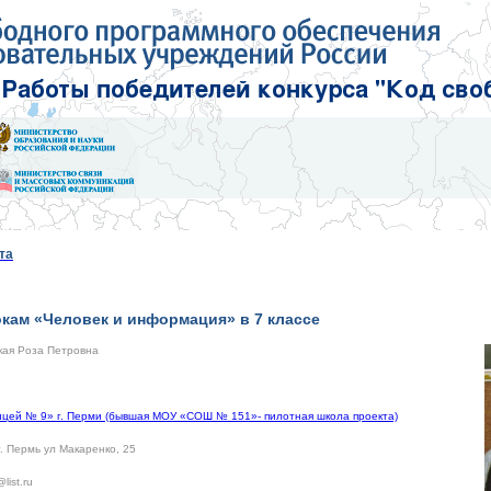
та
окам «Человек и информация» в 7 классе
кая Роза Петровна
цей № 9» г. Перми (бывшая МОУ «СОШ № 151»- пилотная школа проекта)
. Пермь ул Макаренко, 25
list.ru