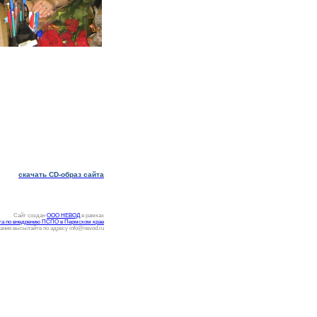
скачать CD-образ сайта
Сайт создан
ООО НЕВОД
в рамках
та по внедрению ПСПО в Пермском крае
ания высылайте по адресу info@nevod.ru