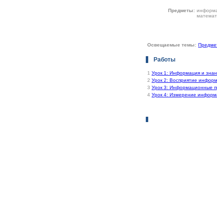
Предметы:
информа
математ
Освещаемые темы:
Предме
Работы
1
Урок 1: Информация и зна
2
Урок 2: Восприятие инфор
3
Урок 3: Информационные 
4
Урок 4: Измерение инфор