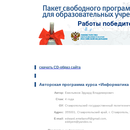
скачать CD-образ сайта
Авторская программа курса «Информатика
Автор:
Емельянов Эдуард Владимирович
Стаж:
4 года
ОУ:
Ставропольский государственный политехнич
Адрес:
355001, Ставропольский край, г. Ставрополь, 
E-mail:
edward.emelianoff@gmail.com,
eddyem@yandex.ru