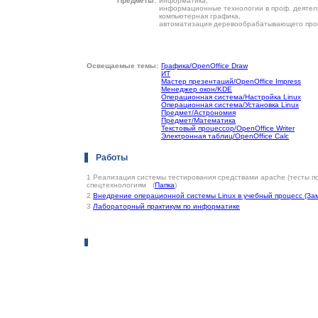
Предметы:
информатика,
информационные технологии в проф. деятел
компьютерная графика,
автоматизация деревообрабатывающего про
Освещаемые темы:
Графика/OpenOffice Draw
ИТ
Мастер презентаций/OpenOffice Impress
Менеджер окон/KDE
Операционная система/Настройка Linux
Операционная система/Установка Linux
Предмет/Астрономия
Предмет/Математика
Текстовый процессор/OpenOffice Writer
Электронная таблиц/OpenOffice Calc
Работы
1
Реализация системы тестирования средствами apache (тесты 
cпецтехнологиям
(
Папка
)
2
Внедрение операционной системы Linux в учебный процесс (За
3
Лабораторный практикум по информатике