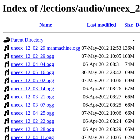
Index of /lections/audio/uneex
Name
Last modified
Size
D
Parent Directory
-
uneex_12_02_29.manmachine.ogg
07-May-2012 12:53
136M
uneex_12_02_29.ogg
07-May-2012 10:05
108M
uneex_12_04_04.ogg
06-Apr-2012 08:31
74M
uneex_12_05_16.ogg
30-May-2012 23:42
69M
uneex_12_05_02.ogg
07-May-2012 10:06
69M
uneex_12_03_14.ogg
06-Apr-2012 08:26
67M
uneex_12_03_21.ogg
06-Apr-2012 08:27
66M
uneex_12_03_07.ogg
06-Apr-2012 08:25
66M
uneex_12_04_25.ogg
07-May-2012 10:06
66M
uneex_12_02_22.ogg
06-Apr-2012 08:24
66M
uneex_12_03_28.ogg
06-Apr-2012 08:29
65M
uneex_12_04_11.ogg
07-May-2012 10:05
62M