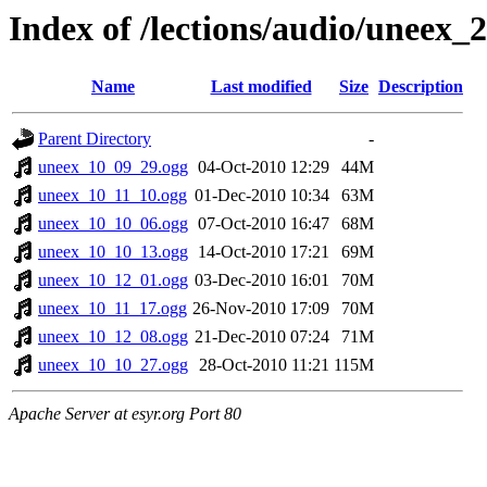
Index of /lections/audio/uneex_
Name
Last modified
Size
Description
Parent Directory
-
uneex_10_09_29.ogg
04-Oct-2010 12:29
44M
uneex_10_11_10.ogg
01-Dec-2010 10:34
63M
uneex_10_10_06.ogg
07-Oct-2010 16:47
68M
uneex_10_10_13.ogg
14-Oct-2010 17:21
69M
uneex_10_12_01.ogg
03-Dec-2010 16:01
70M
uneex_10_11_17.ogg
26-Nov-2010 17:09
70M
uneex_10_12_08.ogg
21-Dec-2010 07:24
71M
uneex_10_10_27.ogg
28-Oct-2010 11:21
115M
Apache Server at esyr.org Port 80